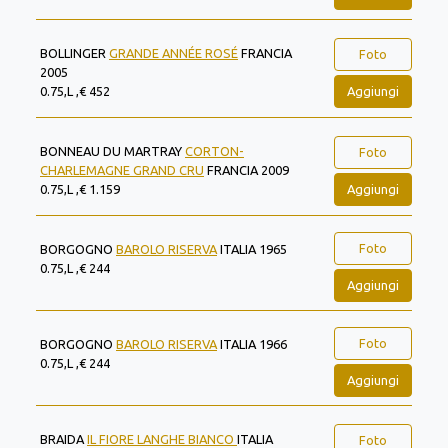
BOLLINGER
GRANDE ANNÉE ROSÉ
FRANCIA
Foto
2005
Aggiungi
0.75,L ,€ 452
BONNEAU DU MARTRAY
CORTON-
Foto
CHARLEMAGNE GRAND CRU
FRANCIA 2009
Aggiungi
0.75,L ,€ 1.159
Foto
BORGOGNO
BAROLO RISERVA
ITALIA 1965
0.75,L ,€ 244
Aggiungi
Foto
BORGOGNO
BAROLO RISERVA
ITALIA 1966
0.75,L ,€ 244
Aggiungi
BRAIDA
IL FIORE LANGHE BIANCO
ITALIA
Foto