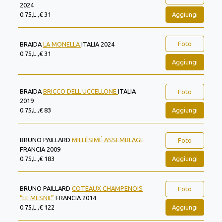
2024
Aggiungi
0.75,L ,€ 31
Foto
BRAIDA
LA MONELLA
ITALIA 2024
0.75,L ,€ 31
Aggiungi
BRAIDA
BRICCO DELL UCCELLONE
ITALIA
Foto
2019
Aggiungi
0.75,L ,€ 83
BRUNO PAILLARD
MILLÉSIMÉ ASSEMBLAGE
Foto
FRANCIA 2009
Aggiungi
0.75,L ,€ 183
BRUNO PAILLARD
COTEAUX CHAMPENOIS
Foto
“LE MESNIL”
FRANCIA 2014
Aggiungi
0.75,L ,€ 122