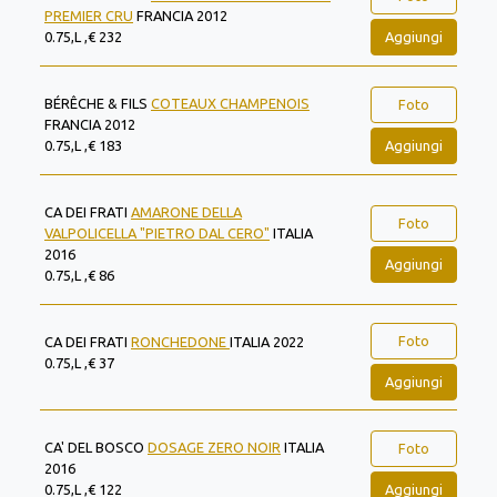
PREMIER CRU
FRANCIA 2012
Aggiungi
0.75,L ,€ 232
BÉRÊCHE & FILS
COTEAUX CHAMPENOIS
Foto
FRANCIA 2012
Aggiungi
0.75,L ,€ 183
CA DEI FRATI
AMARONE DELLA
Foto
VALPOLICELLA "PIETRO DAL CERO"
ITALIA
2016
Aggiungi
0.75,L ,€ 86
Foto
CA DEI FRATI
RONCHEDONE
ITALIA 2022
0.75,L ,€ 37
Aggiungi
CA' DEL BOSCO
DOSAGE ZERO NOIR
ITALIA
Foto
2016
Aggiungi
0.75,L ,€ 122