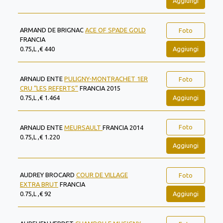
Aggiungi
ARMAND DE BRIGNAC
ACE OF SPADE GOLD
Foto
FRANCIA
Aggiungi
0.75,L ,€ 440
ARNAUD ENTE
PULIGNY-MONTRACHET 1ER
Foto
CRU “LES REFERTS”
FRANCIA 2015
Aggiungi
0.75,L ,€ 1.464
Foto
ARNAUD ENTE
MEURSAULT
FRANCIA 2014
0.75,L ,€ 1.220
Aggiungi
AUDREY BROCARD
COUR DE VILLAGE
Foto
EXTRA BRUT
FRANCIA
Aggiungi
0.75,L ,€ 92