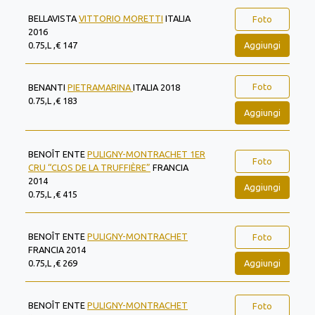
BELLAVISTA
VITTORIO MORETTI
ITALIA
Foto
2016
Aggiungi
0.75,L ,€ 147
Foto
BENANTI
PIETRAMARINA
ITALIA 2018
0.75,L ,€ 183
Aggiungi
BENOÎT ENTE
PULIGNY-MONTRACHET 1ER
Foto
CRU “CLOS DE LA TRUFFIÈRE”
FRANCIA
2014
Aggiungi
0.75,L ,€ 415
BENOÎT ENTE
PULIGNY-MONTRACHET
Foto
FRANCIA 2014
Aggiungi
0.75,L ,€ 269
BENOÎT ENTE
PULIGNY-MONTRACHET
Foto