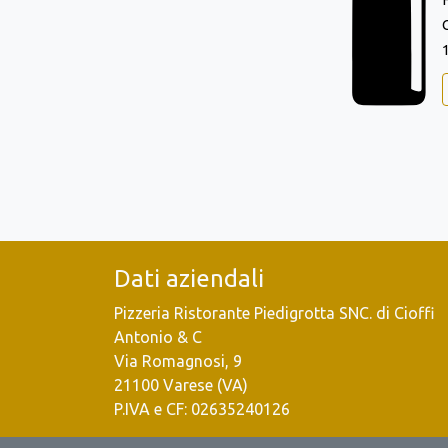
Dati aziendali
Pizzeria Ristorante Piedigrotta SNC. di Cioffi
Antonio & C
Via Romagnosi, 9
21100 Varese (VA)
P.IVA e CF: 02635240126