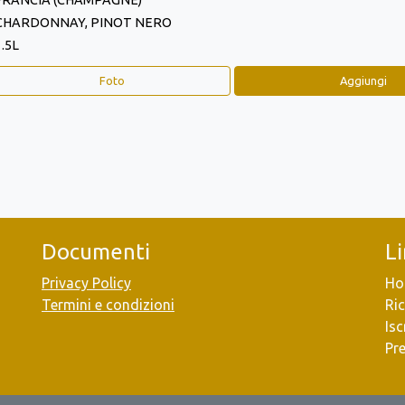
FRANCIA (CHAMPAGNE)
CHARDONNAY, PINOT NERO
1.5L
Foto
Aggiungi
Documenti
L
Privacy Policy
Ho
Termini e condizioni
Ric
Isc
Pr