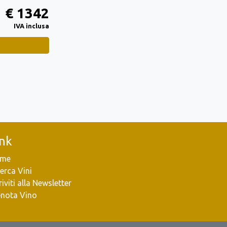
€ 1342
IVA inclusa
ink
me
erca Vini
riviti alla Newsletter
enota Vino