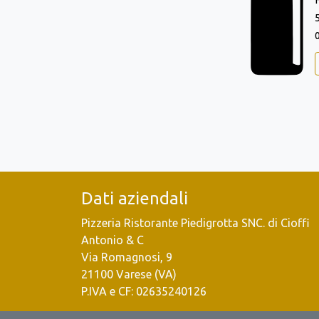
Dati aziendali
Pizzeria Ristorante Piedigrotta SNC. di Cioffi
Antonio & C
Via Romagnosi, 9
21100 Varese (VA)
P.IVA e CF: 02635240126