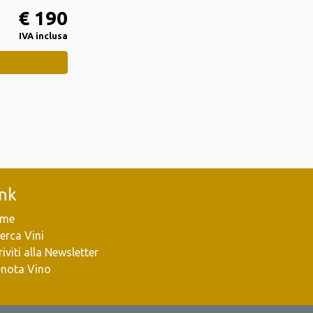
€ 190
IVA inclusa
ink
me
erca Vini
riviti alla Newsletter
enota Vino