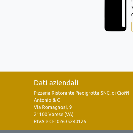
Dati aziendali
Pizzeria Ristorante Piedigrotta SNC. di Cioffi
Antonio & C
Via Romagnosi, 9
21100 Varese (VA)
P.IVA e CF: 02635240126