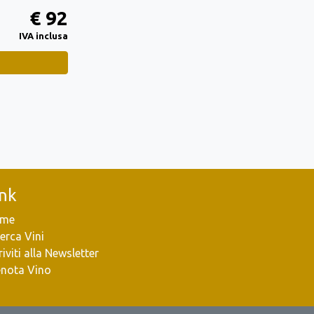
€ 92
IVA inclusa
ink
me
erca Vini
riviti alla Newsletter
enota Vino