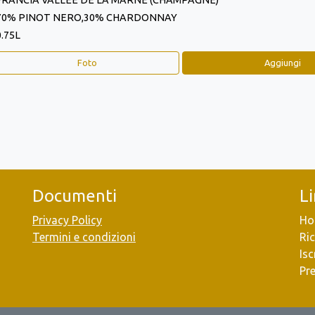
FRANCIA VALLEE DE LA MARNE (CHAMPAGNE)
70% PINOT NERO,30% CHARDONNAY
0.75L
Foto
Aggiungi
Documenti
L
Privacy Policy
Ho
Termini e condizioni
Ric
Isc
Pr