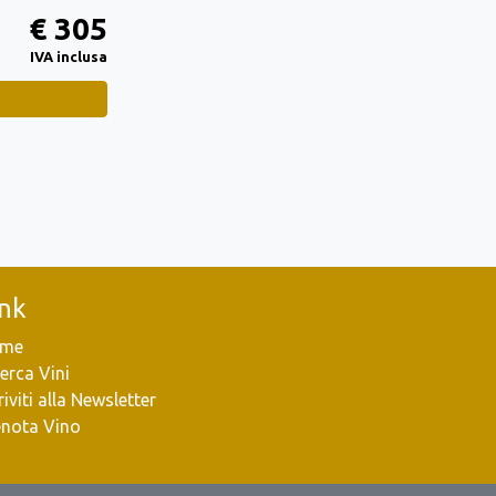
€ 305
IVA inclusa
ink
me
erca Vini
riviti alla Newsletter
enota Vino