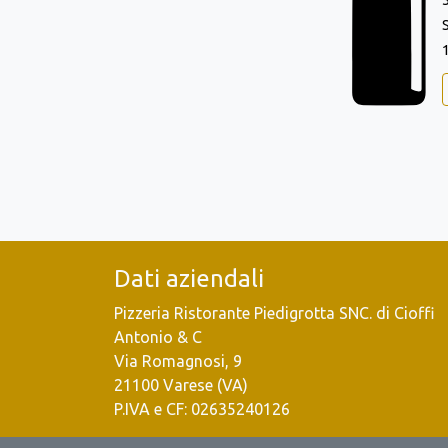
Dati aziendali
Pizzeria Ristorante Piedigrotta SNC. di Cioffi
Antonio & C
Via Romagnosi, 9
21100 Varese (VA)
P.IVA e CF: 02635240126