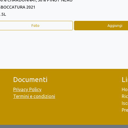
50% CHARDONNAY, 50% PINOT NERO
SBOCCATURA 2021
1.5L
Foto
Aggiungi
Documenti
L
Privacy Policy
Ho
Termini e condizioni
Ric
Isc
Pr